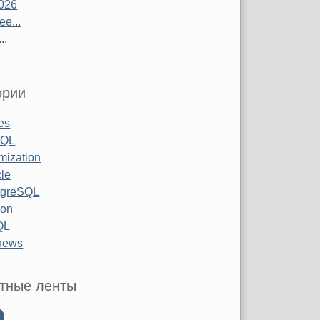
026
е...
..
ории
les
SQL
mization
le
tgreSQL
hon
QL
 news
тные ленты