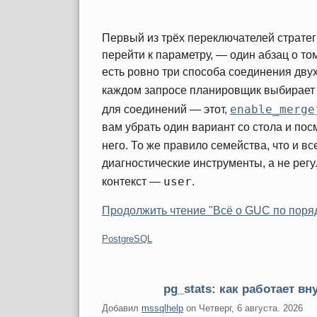
Первый из трёх переключателей стратег
перейти к параметру, — один абзац о том
есть ровно три способа соединения двух
каждом запросе планировщик выбирает 
enable_merge
для соединений — этот,
вам убрать один вариант со стола и по
него. То же правило семейства, что и все
диагностические инструменты, а не рег
user
контекст —
.
Продолжить чтение "Всё о GUC по поряд
Категории:
PostgreSQL
pg_stats: как работает вн
Добавил
mssqlhelp
on
Четверг, 6 августа. 2026