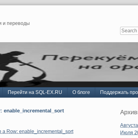
и и переводы
Перейти на SQL-EX.RU
О блоге
Поддержать про
Sidebar
 enable_incremental_sort
Архи
Августа
n a Row: enable_incremental_sort
Июля 2