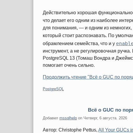
Действительно хорошая функциональнос
что делает его одним из наиболее инт
для понимания, — и одним из немногих, 
который стоит распознавать. По умолча
enabl
обрамлением семейства, что и у
инструмент, а не регулировочная ручка
PostgreSQL 13 (Томаш Вондра и Джеймс К
помогает очень сильно.
Продолжить чтение "Всё о GUC по порядк
Категории:
PostgreSQL
Всё о GUC по поря
Добавил
mssqlhelp
on
Четверг, 6 августа. 2026
Автор: Christophe Pettus,
All Your GUCs i