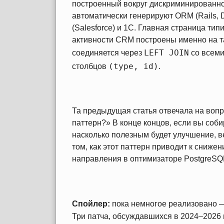
построенный вокруг дискриминированно
автоматически генерируют ORM (Rails, 
(Salesforce) и 1C. Главная страница тип
активности CRM построены именно на т
LEFT JOIN
соединяется через
со всеми
(type, id)
столбцов
.
Та предыдущая статья отвечала на вопр
паттерн?» В конце концов, если вы собир
насколько полезным будет улучшение, в
том, как этот паттерн приводит к сниже
направления в оптимизаторе PostgreSQL
Спойлер:
пока немногое реализовано —
Три патча, обсуждавшихся в 2024–2026 