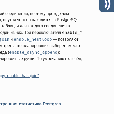
ий соединения, поэтому прежде чем
, внутри чего он находится: в PostgreSQL
 таблиц, и для каждого соединения в
enable_*
один из них. Три переключателя
join
enable_nestloop
и
— позволяют
смотреть, что планировщик выберет вместо
enable_async_append
гда (
):
улировочные ручки. По умолчанию включён,
ку: enable_hashjoin"
утренняя статистика Postgres