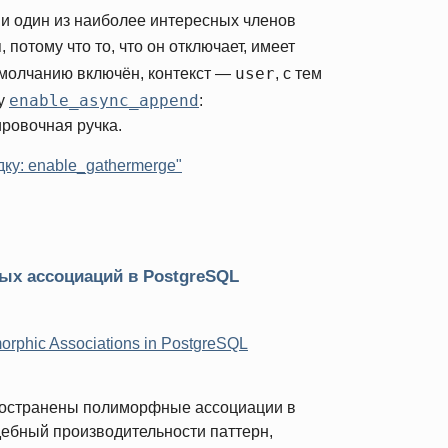
и один из наиболее интересных членов
потому что то, что он отключает, имеет
user
умолчанию включён, контекст —
, с тем
enable_async_append
 у
:
ировочная ручка.
ку: enable_gathermerge"
х ассоциаций в PostgreSQL
orphic Associations in PostgreSQL
пространены полиморфные ассоциации в
ебный производительности паттерн,