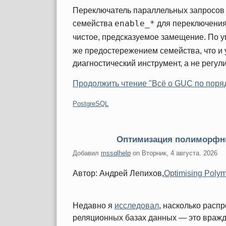
Переключатель параллельных запросов 
enable_*
семейства
для переключения, 
чистое, предсказуемое замещение. По 
же предостережением семейства, что и
диагностический инструмент, а не регул
Продолжить чтение "Всё о GUC по поряд
Категории:
PostgreSQL
Оптимизация полиморфны
Добавил
mssqlhelp
on
Вторник, 4 августа. 2026
Автор: Андрей Лепихов,
Optimising Polym
Недавно я
исследовал
, насколько рас
реляционных базах данных — это вражд