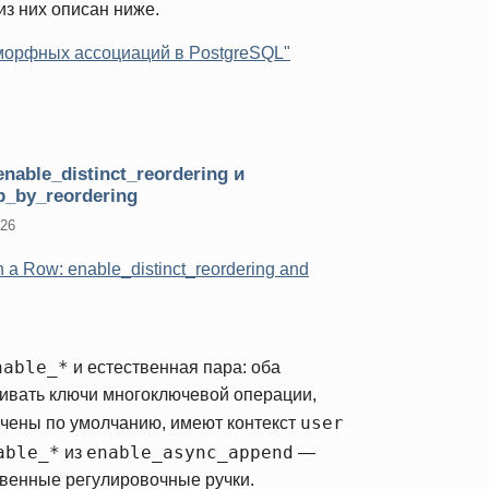
з них описан ниже.
морфных ассоциаций в PostgreSQL"
nable_distinct_reordering и
p_by_reordering
026
 a Row: enable_distinct_reordering and
nable_*
и естественная пара: оба
ивать ключи многоключевой операции,
user
ючены по умолчанию, имеют контекст
able_*
enable_async_append
из
—
твенные регулировочные ручки.