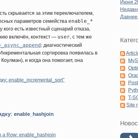
Июня 2
Недавне
ть скрывается за этим переключателем,
Давнее.
enable_*
ересных параметров семейства
у кого есть известный сценарий отказа,
user
нию включён, контекст —
, с тем же
Катег
e_async_append
: диагностический
. Инкрементальная сортировка появилась в
Artic
оулман), и когда она помогает, она
My
Opti
Orac
у: enable_incremental_sort"
Pos
Pyt
T-S
Site
дку: enable_hashjoin
Новос
n a Row: enable_hashjoin