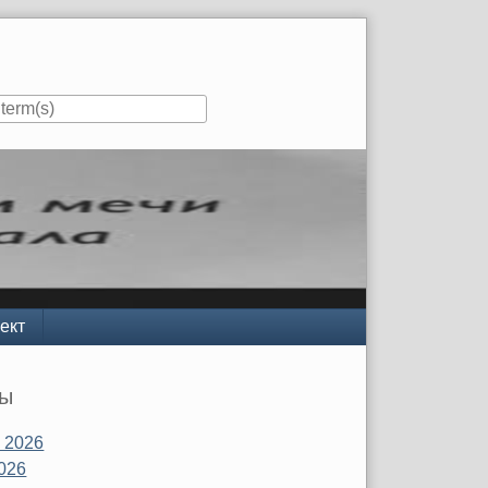
ект
вы
 2026
026