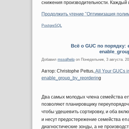
снижения производительности. Каждый и
Продолжить чтение "Оптимизация поли
Категории:
PostgreSQL
Всё о GUC по порядку: e
enable_grou
Добавил
mssqlhelp
on
Понедельник, 3 августа. 2
Автор: Christophe Pettus,
All Your GUCs in
enable_group_by_reorderin
g
e
Два самых молодых члена семейства
позволяют планировщику переупорядоч
чтобы удешевить сортировку, и оба вкл
en
и несут предостережение семейства
диагностические зонды, а не производс